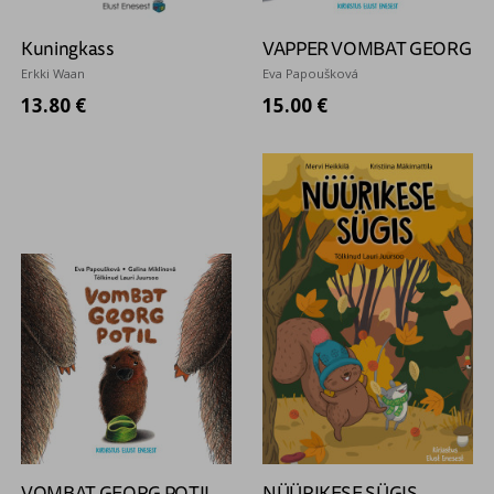
Kuningkass
VAPPER VOMBAT GEORG
Erkki Waan
Eva Papoušková
13.80 €
15.00 €
VOMBAT GEORG POTIL
NÜÜRIKESE SÜGIS