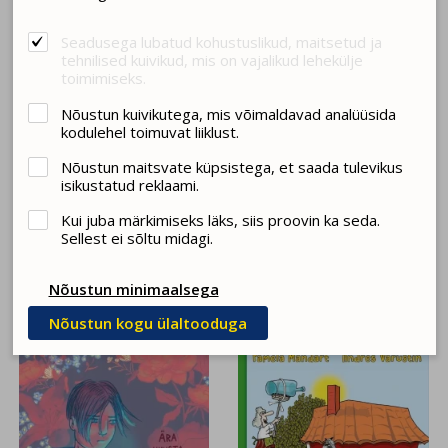
Seadusega lubatud kohustuslikud, maitsetud ja
tehnilised kuivikud, mis on vajalikud lehekülje
toimimiseks.
Nõustun kuivikutega, mis võimaldavad analüüsida
kodulehel toimuvat liiklust.
Nõustun maitsvate küpsistega, et saada tulevikus
isikustatud reklaami.
MURDVARAS MAURI
GÄNGSTERI POEG
Heli Rantala
Marja-Leena Tiainen
Kui juba märkimiseks läks, siis proovin ka seda.
15.00 €
17.80 €
Sellest ei sõltu midagi.
Nõustun minimaalsega
Nõustun kogu ülaltooduga