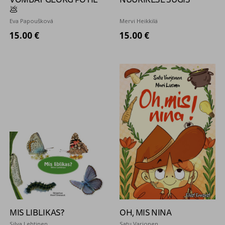
💩
Eva Papoušková
Mervi Heikkilä
15.00 €
15.00 €
MIS LIBLIKAS?
OH, MIS NINA
Silva Lehtinen
Satu Varjonen