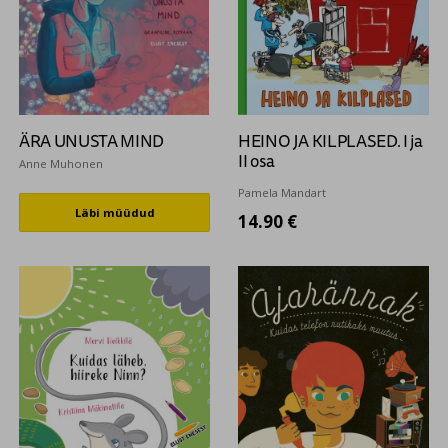
ÄRA UNUSTA MIND
HEINO JA KILPLASED. I ja
II osa
Anne Muhonen
Pamela Mandart
Läbi müüdud
14.90 €