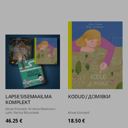
LAPSE SISEMAAILMA
KODUD / ДОМІВКИ
KOMPLEKT
Alissa Kiinvald, Kristina Madisson-
Laht, Racha Mourtada
Alissa Kiinvald
46.25 €
18.50 €