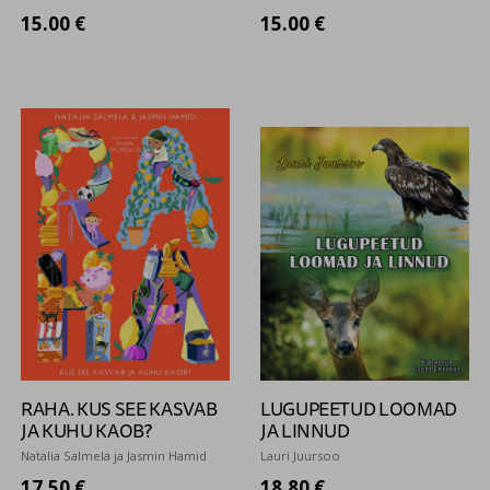
15.00 €
15.00 €
RAHA. KUS SEE KASVAB
LUGUPEETUD LOOMAD
JA KUHU KAOB?
JA LINNUD
Natalia Salmela ja Jasmin Hamid
Lauri Juursoo
17.50 €
18.80 €