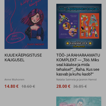
KUUE KÄEPIGISTUSE
TÖÖ- JA RAHARAAMATU
KAUGUSEL
KOMPLEKT — „Töö. Miks
seal käiakse ja mida
tehakse?“, „Raha. Kus see
kasvab ja kuhu kaob?“
Anne Muhonen
Natalia Salmela ja Jasmin Hamid
14.80 €
18.60 €
28.00 €
36.85 €