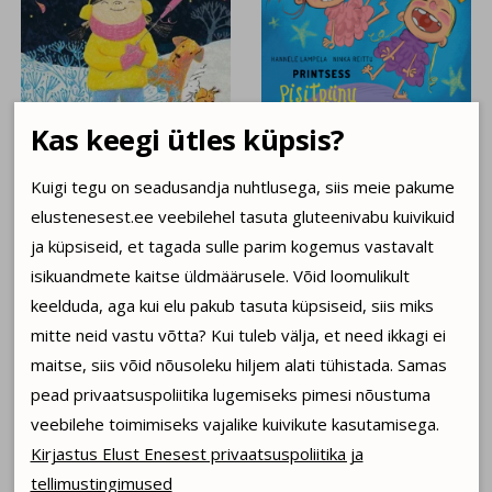
Kas keegi ütles küpsis?
Kuigi tegu on seadusandja nuhtlusega, siis meie pakume
MINA EI KARDA!
PRINTSESS PISITRIINU JA
elustenesest.ee veebilehel tasuta gluteenivabu kuivikuid
IMEPÄRANE
ja küpsiseid, et tagada sulle parim kogemus vastavalt
LÕBUSTUSPARK
isikuandmete kaitse üldmäärusele. Võid loomulikult
J.S. Meresmaa
Hannele Lampela
keelduda, aga kui elu pakub tasuta küpsiseid, siis miks
16.00 €
15.00 €
mitte neid vastu võtta? Kui tuleb välja, et need ikkagi ei
maitse, siis võid nõusoleku hiljem alati tühistada. Samas
pead privaatsuspoliitika lugemiseks pimesi nõustuma
veebilehe toimimiseks vajalike kuivikute kasutamisega.
Kirjastus Elust Enesest privaatsuspoliitika ja
tellimustingimused