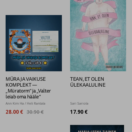
MÜRA JA VAIKUSE
TEAN, ET OLEN
KOMPLEKT —
ÜLEKAALULINE
„Müratorm“ ja „Valter
leiab oma hääle“
Ann Kim Ha / Heli Rantala
Sari Sariola
28.00 €
30.90 €
17.90 €