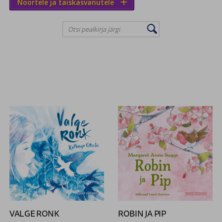
Noortele ja täiskasvanutele


VALGE RONK
ROBIN JA PIP