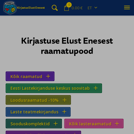
0


0.00 €
ET
Kirjastus Elust Enesest

Kirjastuse Elust Enesest
raamatupood
Kõik raamatud

Eesti Lastekirjanduse keskus soovitab

Loodusraamatud -10%

Laste teatmekirjandus

Sooduskomplektid
Kõik lasteraamatud

