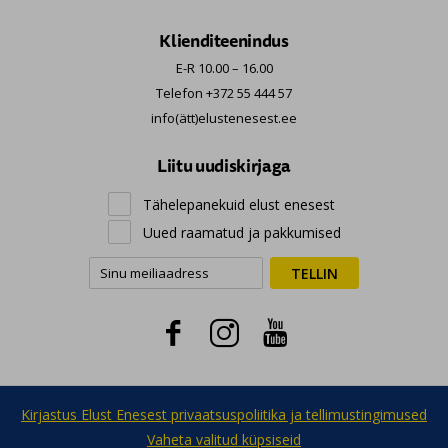
Klienditeenindus
E-R 10.00 – 16.00
Telefon +372 55 444 57
info(ätt)elustenesest.ee
Liitu uudiskirjaga
Tähelepanekuid elust enesest
Uued raamatud ja pakkumised
TELLIN



Kirjastus Elust Enesest privaatsuspoliitika ja tellimustingimused
Vaheta valitud küpsiseid