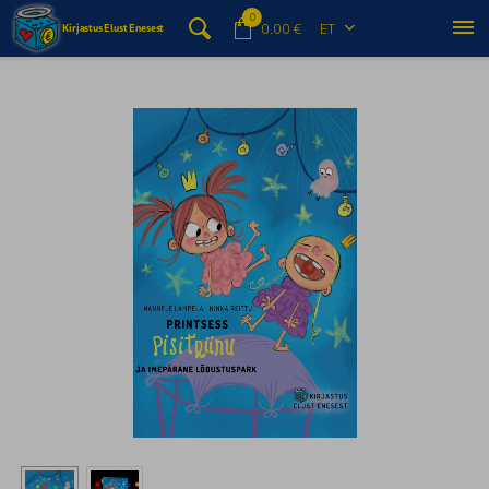
0


0.00 €
ET
Kirjastus Elust Enesest
