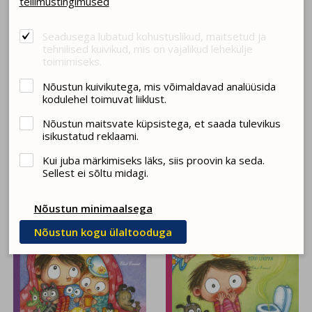
tellimustingimused
Seadusega lubatud kohustuslikud, maitsetud ja
tehnilised kuivikud, mis on vajalikud lehekülje
Hannele Lampela
Elina Hirvonen
toimimiseks.
PRINTSESS PISITRIINU JA
PRINTSESS VÕRUKAELA
(KOHUTAV) TÕDE
TALVELOITS
Nõustun kuivikutega, mis võimaldavad analüüsida
TITADEST
kodulehel toimuvat liiklust.
15.00 €
15.00 €
Nõustun maitsvate küpsistega, et saada tulevikus
isikustatud reklaami.
Kui juba märkimiseks läks, siis proovin ka seda.
Sellest ei sõltu midagi.
Nõustun minimaalsega
Nõustun kogu ülaltooduga