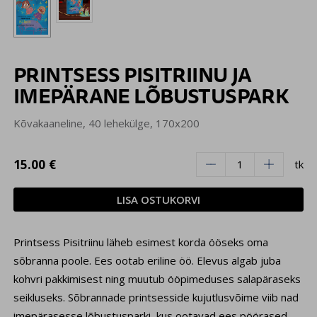
PRINTSESS PISITRIINU JA
IMEPÄRANE LÕBUSTUSPARK
Kõvakaaneline, 40 lehekülge, 170x200
15.00 €
tk
LISA OSTUKORVI
Printsess Pisitriinu läheb esimest korda ööseks oma
sõbranna poole. Ees ootab eriline öö. Elevus algab juba
kohvri pakkimisest ning muutub ööpimeduses salapäraseks
seikluseks. Sõbrannade printsesside kujutlusvõime viib nad
imepärasesse lõbustusparki, kus ootavad ees pöörased