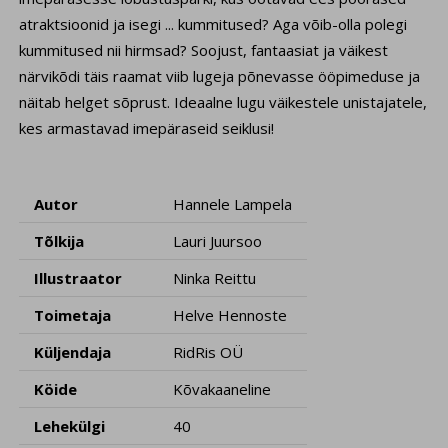
atraktsioonid ja isegi ... kummitused? Aga võib-olla polegi
kummitused nii hirmsad? Soojust, fantaasiat ja väikest
närvikõdi täis raamat viib lugeja põnevasse ööpimeduse ja
näitab helget sõprust. Ideaalne lugu väikestele unistajatele,
kes armastavad imepäraseid seiklusi!
Autor
Hannele Lampela
Tõlkija
Lauri Juursoo
Illustraator
Ninka Reittu
Toimetaja
Helve Hennoste
Küljendaja
RidRis OÜ
Köide
Kõvakaaneline
Lehekülgi
40