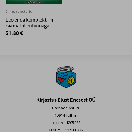
Erinevad autorid
Loo enda komplekt – 4
raamatut erihinnaga
51.80 €
Kirjastus Elust Enesest OÜ
Pärnade pst. 26
10914 Tallinn
reg.nr: 14205088
KMKR: EE102100329