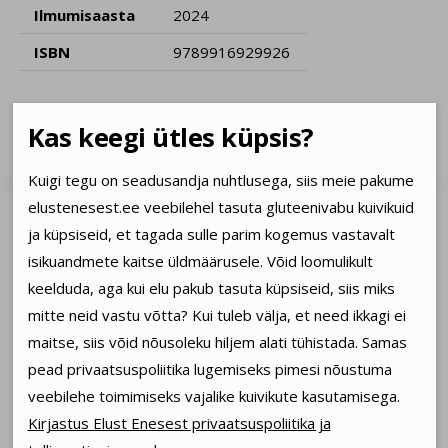
Ilmumisaasta
2024
ISBN
9789916929926
Kas keegi ütles küpsis?
Kirjastus soovitab uurida ka neid tooteid ...
Kuigi tegu on seadusandja nuhtlusega, siis meie pakume
elustenesest.ee veebilehel tasuta gluteenivabu kuivikuid
ja küpsiseid, et tagada sulle parim kogemus vastavalt
isikuandmete kaitse üldmäärusele. Võid loomulikult
keelduda, aga kui elu pakub tasuta küpsiseid, siis miks
mitte neid vastu võtta? Kui tuleb välja, et need ikkagi ei
maitse, siis võid nõusoleku hiljem alati tühistada. Samas
pead privaatsuspoliitika lugemiseks pimesi nõustuma
veebilehe toimimiseks vajalike kuivikute kasutamisega.
Kirjastus Elust Enesest privaatsuspoliitika ja